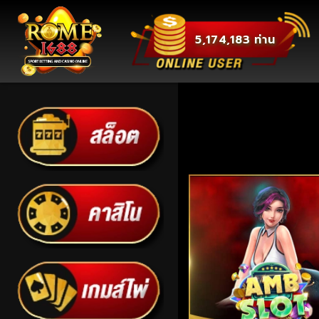
5,174,183
ท่าน